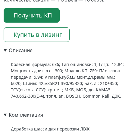
Получить КП
Купить в лизинг
Описание
Колёсная формула: 6х6; Тип ошиновки: 1; Г/П,т.: 12,84;
Мощность двиг. л.с.: 300; Модель КП: ZF9; П/ о главн.
передачи: 5,94; V платф.куб.м./ монт.дл.рамы мм.:
6020; Шины: 425/85R21 390/95R20; Бак, л.: 210+350;
ТСУ(высота ССУ): кр-пет.; МКБ, МОБ, дв. КАМАЗ
740.662-300(Е-4), топл. ап. BOSCH, Common Rail, ДЗК.
Комплектация
Доработка шасси для перевозки ЛВЖ